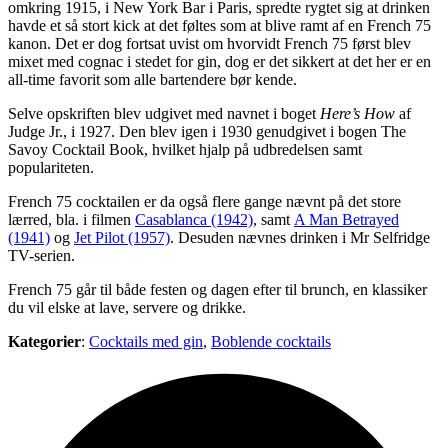
omkring 1915, i New York Bar i Paris, spredte rygtet sig at drinken
havde et så stort kick at det føltes som at blive ramt af en French 75
kanon. Det er dog fortsat uvist om hvorvidt French 75 først blev
mixet med cognac i stedet for gin, dog er det sikkert at det her er en
all-time favorit som alle bartendere bør kende.
Selve opskriften blev udgivet med navnet i boget
Here’s How
af
Judge Jr., i 1927. Den blev igen i 1930 genudgivet i bogen The
Savoy Cocktail Book, hvilket hjalp på udbredelsen samt
populariteten.
French 75 cocktailen er da også flere gange nævnt på det store
lærred, bla. i filmen
Casablanca (1942)
, samt
A Man Betrayed
(1941)
og
Jet Pilot (1957)
. Desuden nævnes drinken i Mr Selfridge
TV-serien.
French 75 går til både festen og dagen efter til brunch, en klassiker
du vil elske at lave, servere og drikke.
Kategorier
:
Cocktails med gin
,
Boblende cocktails