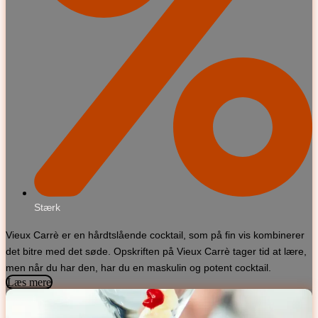
Stærk
Vieux Carrè er en hårdtslående cocktail, som på fin vis kombinerer
det bitre med det søde. Opskriften på Vieux Carrè tager tid at lære,
men når du har den, har du en maskulin og potent cocktail.
Læs mere