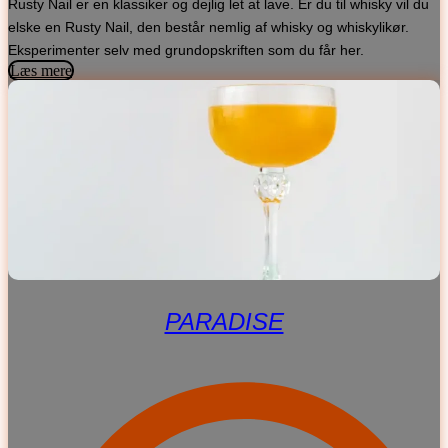
Rusty Nail er en klassiker og dejlig let at lave. Er du til whisky vil du
elske en Rusty Nail, den består nemlig af whisky og whiskylikør.
Eksperimenter selv med grundopskriften som du får her.
Læs mere
PARADISE