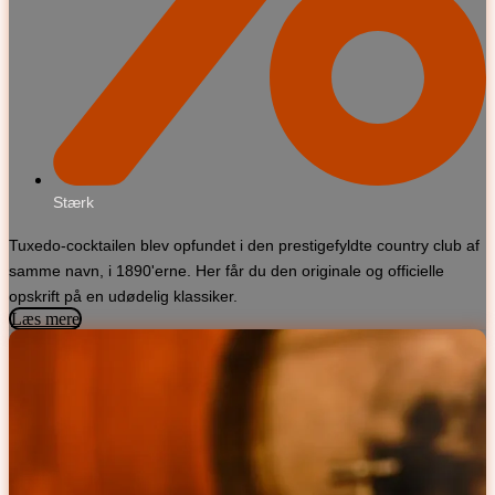
Stærk
Tuxedo-cocktailen blev opfundet i den prestigefyldte country club af
samme navn, i 1890'erne. Her får du den originale og officielle
opskrift på en udødelig klassiker.
Læs mere